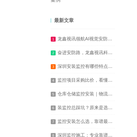
最新文章
龙鑫视讯领航AI视觉安防监控新时代
1
奋进安防路，龙鑫视讯科技与您同行
2
深圳安装监控有哪些特点，安装方式有哪些
3
监控项目采购比价，看懂报价清单少踩成本坑
4
仓库仓储监控安装｜物流仓储高清监控与货物全程追溯解决方案
5
装监控总踩坑？原来是选错了服务商
6
监控安装怎么选，靠谱最重要
7
深圳监控施工：专业靠谱才是硬道理
8