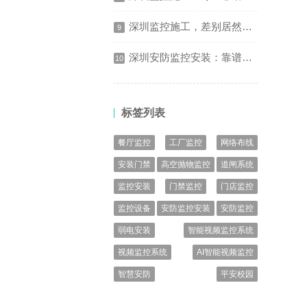
深圳监控施工，差别居然这么大
9
深圳安防监控安装：靠谱选择更安心
10
标签列表
餐厅监控
工厂监控
网络布线
安装门禁
高空抛物监控
道闸系统
监控安装
门禁监控
门店监控
监控设备
安防监控安装
安防监控
弱电安装
智能视频监控系统
视频监控系统
AI智能视频监控
智慧安防
平安校园