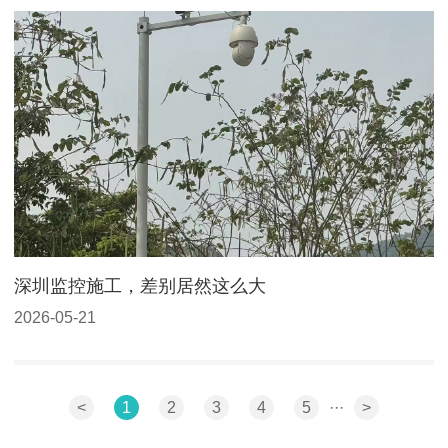
深圳监控施工，差别居然这么大
2026-05-21
<
1
2
3
4
5
···
>