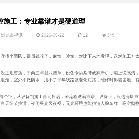
控施工：专业靠谱才是硬道理
亚洲龙鑫视讯
2026-05-22
12
349
便宜找小团队，最后钱花了，麻烦一箩筐。对比下来才发现，选对施工方
坊没正规资质，干两三年就敢接单，设备专挑杂牌或翻新机，嘴上说高清
电混走，室外不做防水，用不了半年线路就老化短路，维修时拆墙凿地，
的老牌企业，从设备到施工再到售后，全流程透着靠谱。设备上，只选海康
技术，白天细节拉满，夜间星光级夜视，无光环境也能拍清人脸车牌，高空抛