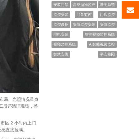
安装门禁
高空抛物监控
道闸系统
监控安装
门禁监控
门店监控
监控设备
安防监控安装
安防监控
弱电安装
智能视频监控系统
视频监控系统
AI智能视频监控
智慧安防
平安校园
地布局、光照情况量身
完工后还清理现场，整
市区 2 小时内上门
全感直接拉满。