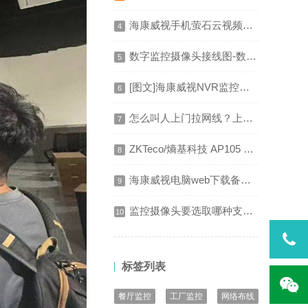
海康威视手机萤石云视频无法连接查看监控的原因
4
数字监控摄像头接线图-数字监控的安装与接线图解
5
[图文]海康威视NVR监控系统安装配置教程
6
怎么叫人上门拉网线？上门装网线要多少钱
7
ZKTeco/熵基科技 AP105 门禁电源 门禁接线图
8
海康威视电脑web下载备份录像视频
9
监控摄像头要选取哪种支架？安装方法有哪些
10
标签列表
餐厅监控
工厂监控
网络布线