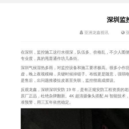
深圳监
亚洲龙鑫视讯
在深圳，监控施工这行水很深，队伍多、价格乱，不少人图
专业度，真的甩普通作坊几条街。
深圳气候湿热多雨，对监控设备和施工要求极高。很多小作
虚，晚上夜视模糊，关键时候掉链子。布线更是随意，强弱
是售后，出问题推诿扯皮甚至失联，监控彻底成摆设。
反观龙鑫，深耕深圳安防 19 年，是有正规安防工程资质
原厂正品，杜绝杂牌翻新。4K 超清摄像头搭配 AI 智能
准预警，用三五年依然稳定。