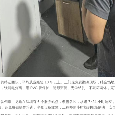
的持证团队，平均从业经验 10 年以上。上门先免费勘测现场，结合场
，强弱电分离，用 PVC 管保护，隐形穿管、无尘钻孔，不破坏墙体，
霉；龙鑫在深圳有 6 个服务站点，覆盖各区，承诺 7×24 小时响应，
隐患，还免费做操作培训。半夜设备故障，工程师两小时就到现场解决，安